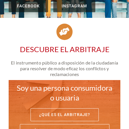
NOTICIAS
FACEBOOK
INSTAGRAM
CONÓCENOS
CONTACTA
DESCUBRE EL ARBITRAJE
El instrumento público a disposición de la ciudadanía
METAVERSO
para resolver de modo eficaz los conflictos y
reclamaciones
Soy una persona consumidora
o usuaria
¿QUÉ ES EL ARBITRAJE?