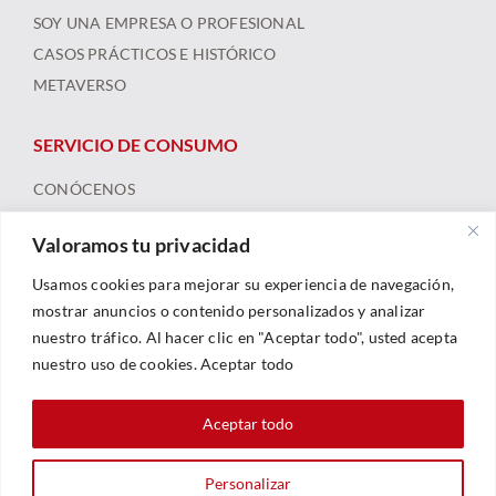
SOY UNA EMPRESA O PROFESIONAL
CASOS PRÁCTICOS E HISTÓRICO
METAVERSO
SERVICIO DE CONSUMO
CONÓCENOS
ARBITRAJE
Valoramos tu privacidad
FORMACIÓN Y RECURSOS
NOTICIAS
Usamos cookies para mejorar su experiencia de navegación,
mostrar anuncios o contenido personalizados y analizar
nuestro tráfico. Al hacer clic en "Aceptar todo", usted acepta
nuestro uso de cookies. Aceptar todo
Aceptar todo
Personalizar
© 2023 |
Legal
|
Política De Privacidad
|
Política De Cookies
| Web By