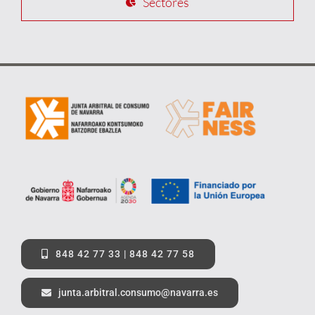
Sectores
848 42 77 33 | 848 42 77 58
junta.arbitral.consumo@navarra.es