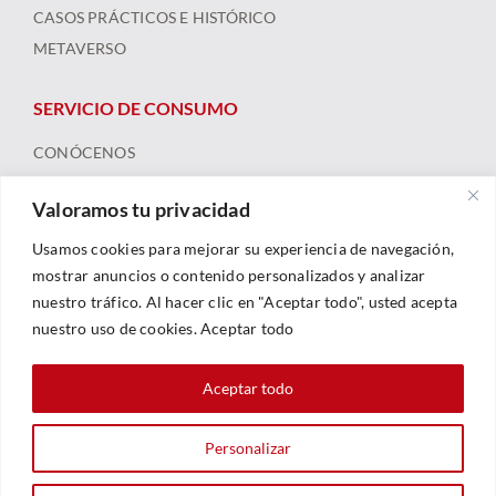
CASOS PRÁCTICOS E HISTÓRICO
METAVERSO
SERVICIO DE CONSUMO
CONÓCENOS
ARBITRAJE
Valoramos tu privacidad
FORMACIÓN Y RECURSOS
NOTICIAS
Usamos cookies para mejorar su experiencia de navegación,
mostrar anuncios o contenido personalizados y analizar
nuestro tráfico. Al hacer clic en "Aceptar todo", usted acepta
nuestro uso de cookies. Aceptar todo
Aceptar todo
Personalizar
© 2023 |
Legal
|
Política De Privacidad
|
Política De Cookies
| Web By
Sarhe Consultoría