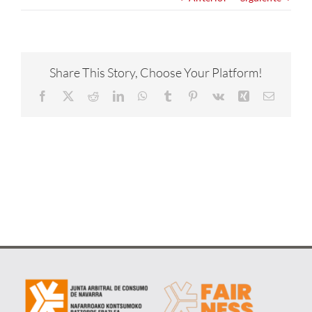
NOTICIAS
CONÓCENOS
Share This Story, Choose Your Platform!
Facebook
X
Reddit
LinkedIn
WhatsApp
Tumblr
Pinterest
Vk
Xing
Correo
CONTACTA
electrón
METAVERSO