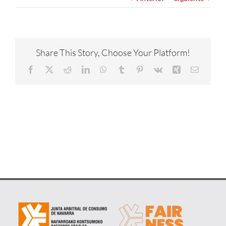
NOTICIAS
CONÓCENOS
Share This Story, Choose Your Platform!
Facebook
X
Reddit
LinkedIn
WhatsApp
Tumblr
Pinterest
Vk
Xing
Correo
CONTACTA
electrón
METAVERSO