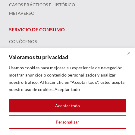
CASOS PRÁCTICOS E HISTÓRICO
METAVERSO
SERVICIO DE CONSUMO
CONÓCENOS
ARBITRAJE
Valoramos tu privacidad
FORMACIÓN Y RECURSOS
NOTICIAS
Usamos cookies para mejorar su experiencia de navegación,
mostrar anuncios o contenido personalizados y analizar
nuestro tráfico. Al hacer clic en "Aceptar todo", usted acepta
nuestro uso de cookies. Aceptar todo
Aceptar todo
Personalizar
© 2023 |
Legal
|
Política De Privacidad
|
Política De Cookies
| Web By
Sarhe Consultoría