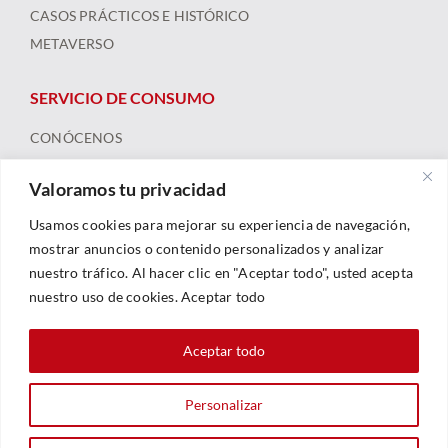
CASOS PRÁCTICOS E HISTÓRICO
METAVERSO
SERVICIO DE CONSUMO
CONÓCENOS
ARBITRAJE
Valoramos tu privacidad
FORMACIÓN Y RECURSOS
NOTICIAS
Usamos cookies para mejorar su experiencia de navegación,
mostrar anuncios o contenido personalizados y analizar
nuestro tráfico. Al hacer clic en "Aceptar todo", usted acepta
nuestro uso de cookies. Aceptar todo
Aceptar todo
Personalizar
© 2023 |
Legal
|
Política De Privacidad
|
Política De Cookies
| Web By
Sarhe Consultoría