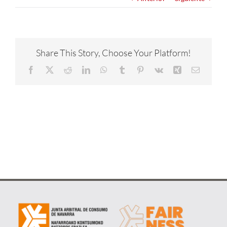
NOTICIAS
CONÓCENOS
Share This Story, Choose Your Platform!
Facebook
X
Reddit
LinkedIn
WhatsApp
Tumblr
Pinterest
Vk
Xing
Correo
CONTACTA
electrón
METAVERSO