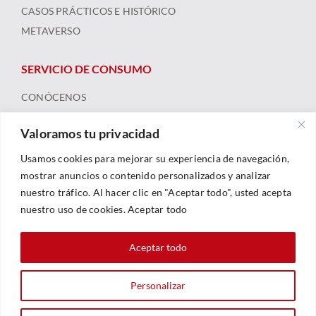
CASOS PRÁCTICOS E HISTÓRICO
METAVERSO
SERVICIO DE CONSUMO
CONÓCENOS
ARBITRAJE
Valoramos tu privacidad
FORMACIÓN Y RECURSOS
NOTICIAS
Usamos cookies para mejorar su experiencia de navegación,
mostrar anuncios o contenido personalizados y analizar
nuestro tráfico. Al hacer clic en "Aceptar todo", usted acepta
nuestro uso de cookies. Aceptar todo
Aceptar todo
Personalizar
© 2023 |
Legal
|
Política De Privacidad
|
Política De Cookies
| Web By
Sarhe Consultoría