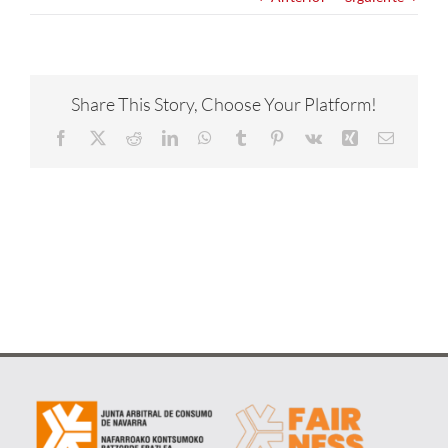
NOTICIAS
CONÓCENOS
Share This Story, Choose Your Platform!
Facebook
X
Reddit
LinkedIn
WhatsApp
Tumblr
Pinterest
Vk
Xing
Correo
CONTACTA
electrón
METAVERSO