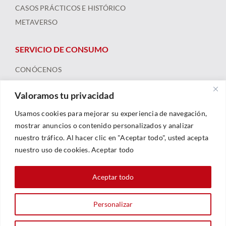
CASOS PRÁCTICOS E HISTÓRICO
METAVERSO
SERVICIO DE CONSUMO
CONÓCENOS
ARBITRAJE
Valoramos tu privacidad
FORMACIÓN Y RECURSOS
NOTICIAS
Usamos cookies para mejorar su experiencia de navegación,
mostrar anuncios o contenido personalizados y analizar
nuestro tráfico. Al hacer clic en "Aceptar todo", usted acepta
nuestro uso de cookies. Aceptar todo
Aceptar todo
Personalizar
© 2023 |
Legal
|
Política De Privacidad
|
Política De Cookies
| Web By
Sarhe Consultoría