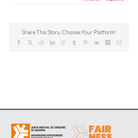
NOTICIAS
CONÓCENOS
Share This Story, Choose Your Platform!
Facebook
X
Reddit
LinkedIn
WhatsApp
Tumblr
Pinterest
Vk
Xing
Correo
CONTACTA
electrón
METAVERSO