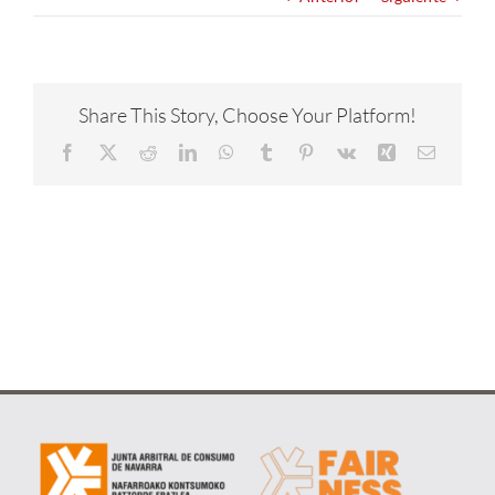
NOTICIAS
CONÓCENOS
Share This Story, Choose Your Platform!
Facebook
X
Reddit
LinkedIn
WhatsApp
Tumblr
Pinterest
Vk
Xing
Correo
CONTACTA
electrón
METAVERSO