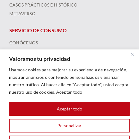
CASOS PRÁCTICOS E HISTÓRICO
METAVERSO
SERVICIO DE CONSUMO
CONÓCENOS
ARBITRAJE
Valoramos tu privacidad
FORMACIÓN Y RECURSOS
NOTICIAS
Usamos cookies para mejorar su experiencia de navegación,
mostrar anuncios o contenido personalizados y analizar
nuestro tráfico. Al hacer clic en "Aceptar todo", usted acepta
nuestro uso de cookies. Aceptar todo
Aceptar todo
Personalizar
© 2023 |
Legal
|
Política De Privacidad
|
Política De Cookies
| Web By
Sarhe Consultoría