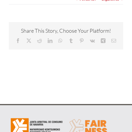
NOTICIAS
CONÓCENOS
Share This Story, Choose Your Platform!
Facebook
X
Reddit
LinkedIn
WhatsApp
Tumblr
Pinterest
Vk
Xing
Correo
CONTACTA
electrón
METAVERSO