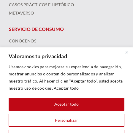
CASOS PRÁCTICOS E HISTÓRICO
METAVERSO
SERVICIO DE CONSUMO
CONÓCENOS
ARBITRAJE
Valoramos tu privacidad
FORMACIÓN Y RECURSOS
NOTICIAS
Usamos cookies para mejorar su experiencia de navegación,
mostrar anuncios o contenido personalizados y analizar
nuestro tráfico. Al hacer clic en "Aceptar todo", usted acepta
nuestro uso de cookies. Aceptar todo
Aceptar todo
Personalizar
© 2023 |
Legal
|
Política De Privacidad
|
Política De Cookies
| Web By
Sarhe Consultoría