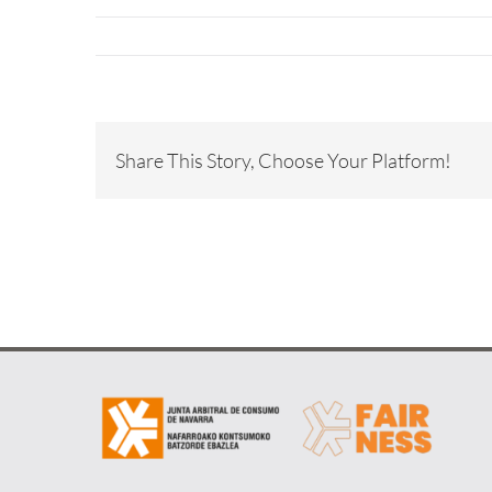
encontrar alrededor del consumo.
Es el órgan
Resolución extrajudicial,
SABER MÁS
administrat
vinculante y ejecutiva
compete
para ambas partes, de los
resolver c
conflictos surgidos entre
gestionar el
las personas
Share This Story, Choose Your Platform!
consumo, 
consumidoras y las
Sistema N
empresas o
Arbi
profesionales.
SABE
SABER MÁS