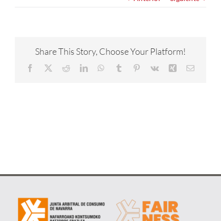
NOTICIAS
CONÓCENOS
Share This Story, Choose Your Platform!
Facebook
X
Reddit
LinkedIn
WhatsApp
Tumblr
Pinterest
Vk
Xing
Correo
CONTACTA
electrón
METAVERSO