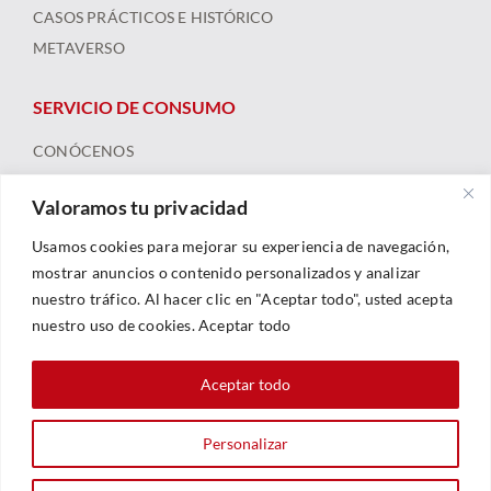
CASOS PRÁCTICOS E HISTÓRICO
METAVERSO
SERVICIO DE CONSUMO
CONÓCENOS
ARBITRAJE
Valoramos tu privacidad
FORMACIÓN Y RECURSOS
NOTICIAS
Usamos cookies para mejorar su experiencia de navegación,
mostrar anuncios o contenido personalizados y analizar
nuestro tráfico. Al hacer clic en "Aceptar todo", usted acepta
nuestro uso de cookies. Aceptar todo
Aceptar todo
Personalizar
© 2023 |
Legal
|
Política De Privacidad
|
Política De Cookies
| Web By
Sarhe Consultoría