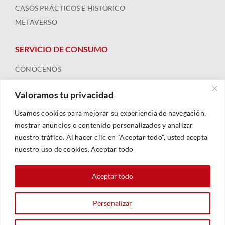
CASOS PRÁCTICOS E HISTÓRICO
METAVERSO
SERVICIO DE CONSUMO
CONÓCENOS
ARBITRAJE
Valoramos tu privacidad
FORMACIÓN Y RECURSOS
NOTICIAS
Usamos cookies para mejorar su experiencia de navegación,
mostrar anuncios o contenido personalizados y analizar
nuestro tráfico. Al hacer clic en "Aceptar todo", usted acepta
nuestro uso de cookies. Aceptar todo
Aceptar todo
Personalizar
© 2023 |
Legal
|
Política De Privacidad
|
Política De Cookies
| Web By
Sarhe Consultoría