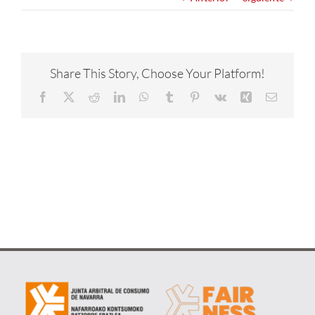
NOTICIAS
CONÓCENOS
Share This Story, Choose Your Platform!
Facebook
X
Reddit
LinkedIn
WhatsApp
Tumblr
Pinterest
Vk
Xing
Correo
CONTACTA
electrón
METAVERSO