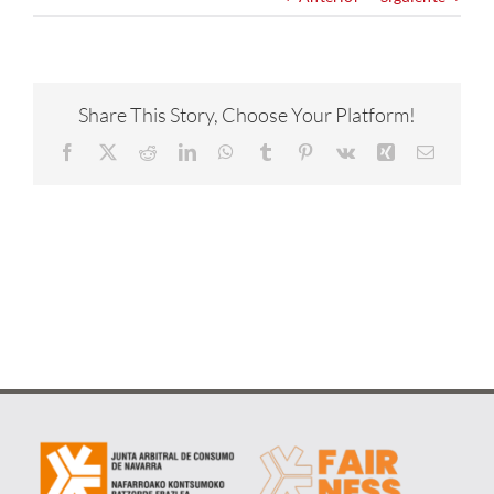
NOTICIAS
CONÓCENOS
Share This Story, Choose Your Platform!
Facebook
X
Reddit
LinkedIn
WhatsApp
Tumblr
Pinterest
Vk
Xing
Correo
CONTACTA
electrón
METAVERSO