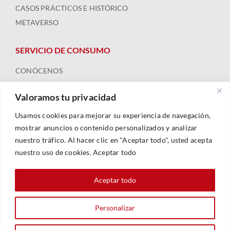
CASOS PRÁCTICOS E HISTÓRICO
METAVERSO
SERVICIO DE CONSUMO
CONÓCENOS
ARBITRAJE
Valoramos tu privacidad
FORMACIÓN Y RECURSOS
NOTICIAS
Usamos cookies para mejorar su experiencia de navegación,
mostrar anuncios o contenido personalizados y analizar
nuestro tráfico. Al hacer clic en "Aceptar todo", usted acepta
nuestro uso de cookies. Aceptar todo
Aceptar todo
Personalizar
© 2023 |
Legal
|
Política De Privacidad
|
Política De Cookies
| Web By
Sarhe Consultoría