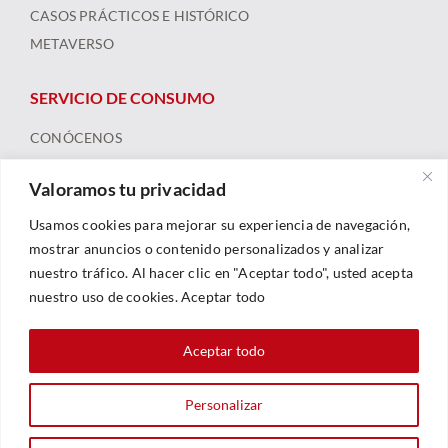
CASOS PRÁCTICOS E HISTÓRICO
METAVERSO
SERVICIO DE CONSUMO
CONÓCENOS
ARBITRAJE
Valoramos tu privacidad
FORMACIÓN Y RECURSOS
NOTICIAS
Usamos cookies para mejorar su experiencia de navegación,
mostrar anuncios o contenido personalizados y analizar
nuestro tráfico. Al hacer clic en "Aceptar todo", usted acepta
nuestro uso de cookies. Aceptar todo
Aceptar todo
Personalizar
© 2023 |
Legal
|
Política De Privacidad
|
Política De Cookies
| Web By
Sarhe Consultoría