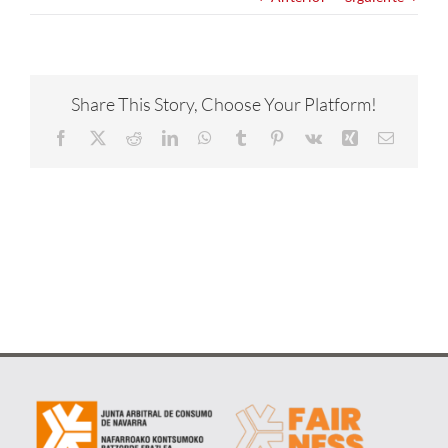
NOTICIAS
CONÓCENOS
Share This Story, Choose Your Platform!
Facebook
X
Reddit
LinkedIn
WhatsApp
Tumblr
Pinterest
Vk
Xing
Correo
CONTACTA
electrón
METAVERSO