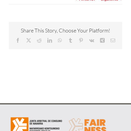
NOTICIAS
CONÓCENOS
Share This Story, Choose Your Platform!
Facebook
X
Reddit
LinkedIn
WhatsApp
Tumblr
Pinterest
Vk
Xing
Correo
CONTACTA
electrón
METAVERSO