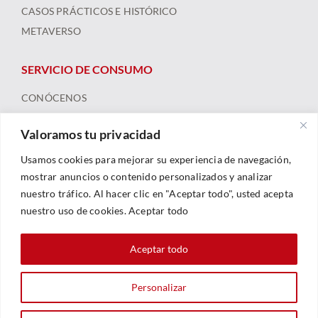
CASOS PRÁCTICOS E HISTÓRICO
METAVERSO
SERVICIO DE CONSUMO
CONÓCENOS
ARBITRAJE
Valoramos tu privacidad
FORMACIÓN Y RECURSOS
NOTICIAS
Usamos cookies para mejorar su experiencia de navegación,
mostrar anuncios o contenido personalizados y analizar
nuestro tráfico. Al hacer clic en "Aceptar todo", usted acepta
nuestro uso de cookies. Aceptar todo
Aceptar todo
Personalizar
© 2023 |
Legal
|
Política De Privacidad
|
Política De Cookies
| Web By
Sarhe Consultoría