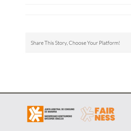
encontrar alrededor del consumo.
Es el órgan
Resolución extrajudicial,
SABER MÁS
administrat
vinculante y ejecutiva
compete
para ambas partes, de los
resolver c
conflictos surgidos entre
gestionar el
las personas
Share This Story, Choose Your Platform!
consumo, 
consumidoras y las
Sistema N
empresas o
Arbi
profesionales.
SABE
SABER MÁS