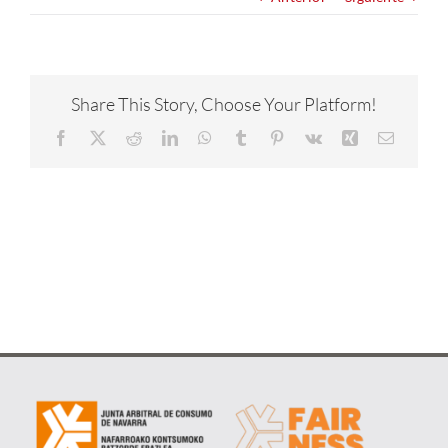
NOTICIAS
CONÓCENOS
Share This Story, Choose Your Platform!
Facebook
X
Reddit
LinkedIn
WhatsApp
Tumblr
Pinterest
Vk
Xing
Correo
CONTACTA
electrón
METAVERSO