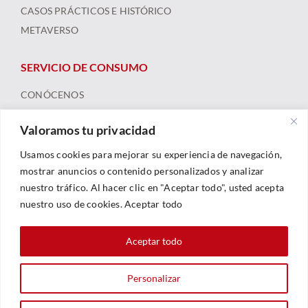
CASOS PRÁCTICOS E HISTÓRICO
METAVERSO
SERVICIO DE CONSUMO
CONÓCENOS
ARBITRAJE
Valoramos tu privacidad
FORMACIÓN Y RECURSOS
NOTICIAS
Usamos cookies para mejorar su experiencia de navegación,
mostrar anuncios o contenido personalizados y analizar
nuestro tráfico. Al hacer clic en "Aceptar todo", usted acepta
nuestro uso de cookies. Aceptar todo
Aceptar todo
Personalizar
© 2023 |
Legal
|
Política De Privacidad
|
Política De Cookies
| Web By
Sarhe Consultoría