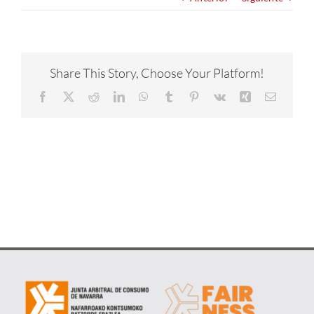
NOTICIAS
CONÓCENOS
Share This Story, Choose Your Platform!
Facebook
X
Reddit
LinkedIn
WhatsApp
Tumblr
Pinterest
Vk
Xing
Correo
CONTACTA
electrón
METAVERSO