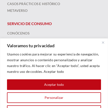
CASOS PRÁCTICOS E HISTÓRICO
METAVERSO
SERVICIO DE CONSUMO
CONÓCENOS
ARBITRAJE
Valoramos tu privacidad
FORMACIÓN Y RECURSOS
NOTICIAS
Usamos cookies para mejorar su experiencia de navegación,
mostrar anuncios o contenido personalizados y analizar
nuestro tráfico. Al hacer clic en "Aceptar todo", usted acepta
nuestro uso de cookies. Aceptar todo
Aceptar todo
Personalizar
© 2023 |
Legal
|
Política De Privacidad
|
Política De Cookies
| Web By
Sarhe Consultoría