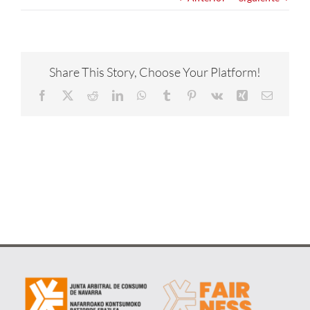
NOTICIAS
CONÓCENOS
Share This Story, Choose Your Platform!
Facebook
X
Reddit
LinkedIn
WhatsApp
Tumblr
Pinterest
Vk
Xing
Correo
CONTACTA
electrón
METAVERSO