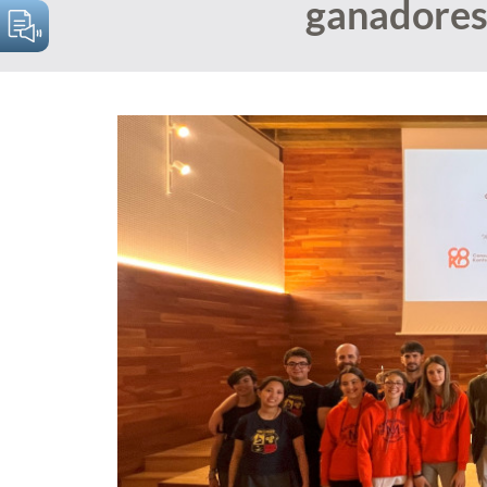
ganadores
encontrar alrededor del consumo.
Es el órgan
Resolución extrajudicial,
SABER MÁS
administrat
vinculante y ejecutiva
compete
para ambas partes, de los
resolver c
conflictos surgidos entre
gestionar el
las personas
consumo, 
consumidoras y las
Sistema N
empresas o
Arbi
profesionales.
SABE
SABER MÁS