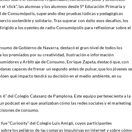
 el ‘click”, las alumnas y los alumnos desde 5º Educación Primaria y
al de Consumópolis, superando diez pruebas lúdicas y pedagógicas
ercio sostenible y solidario. Tras superar con éxito esos desafíos, los
dirigido a los oyentes de radio Consumópolis para reflexionar sobre el
nsumo de Gobierno de Navarra, destacó el gran nivel de todos los
 los premiados por su creatividad, ilustración e información
Consumidores y Arbitraje de Consumo, Enrique Zapata, destacó que, con
danas capaces de frenar un segundo antes de pulsar, que los jóvenes s
alúen qué impacto tendrá su decisión en el medio ambiente, en su
s 6” del Colegio Calasanz de Pamplona. Este equipo perteneciente a la
un podcast en el que analizaban cómo las redes sociales y el marketing
ecisiones de consumo.
r fue “Curiosity” del Colegio Luis Amigó, cuyos participantes
a sobre los peligros de las compras impulsivas en internet y sobre cómo