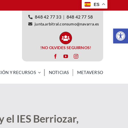
ES
848 42 77 33
|
848 42 77 58
junta.arbitral.consumo@navarra.es
Abrir 
!NO OLVIDES SEGUIRNOS!
IÓN Y RECURSOS
NOTICIAS
METAVERSO
empresa o
Información y recursos
Casos prácticos e
 el IES Berriozar,
sional
histórico
Accede a numerosos recursos y herramientas