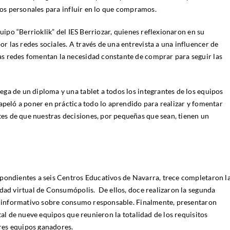
atos personales para influir en lo que compramos.
quipo “Berrioklik” del IES Berriozar, quienes reflexionaron en su
 las redes sociales. A través de una entrevista a una influencer de
s redes fomentan la necesidad constante de comprar para seguir las
ga de un diploma y una tablet a todos los integrantes de los equipos
apeló a poner en práctica todo lo aprendido para realizar y fomentar
s de que nuestras decisiones, por pequeñas que sean, tienen un
pondientes a seis Centros Educativos de Navarra, trece completaron l
udad virtual de Consumópolis. De ellos, doce realizaron la segunda
st informativo sobre consumo responsable. Finalmente, presentaron
tal de nueve equipos que reunieron la totalidad de los requisitos
tres equipos ganadores.