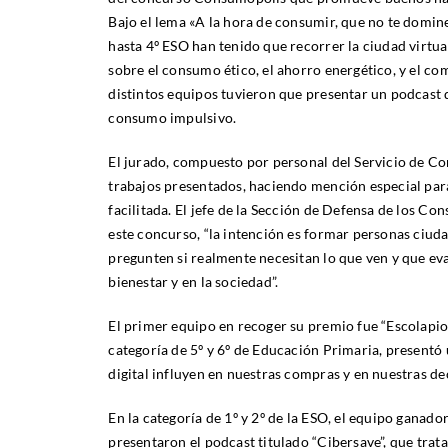
Bajo el lema «A la hora de consumir, que no te domine
hasta 4º ESO han tenido que recorrer la ciudad virtu
sobre el consumo ético, el ahorro energético, y el com
distintos equipos tuvieron que presentar un podcast 
consumo impulsivo.
El jurado, compuesto por personal del Servicio de Co
trabajos presentados, haciendo mención especial para
facilitada. El jefe de la Sección de Defensa de los 
este concurso, “la intención es formar personas ciuda
pregunten si realmente necesitan lo que ven y que ev
bienestar y en la sociedad”.
El primer equipo en recoger su premio fue “Escolapio
categoría de 5º y 6º de Educación Primaria, presentó 
digital influyen en nuestras compras y en nuestras d
En la categoría de 1º y 2º de la ESO, el equipo ganado
presentaron el podcast titulado “Cibersave”, que trat